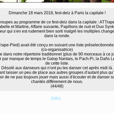
Dimanche 18 mars 2018, fest-deiz à Paris la capitale !
roupes au programme de ce fest-deiz dans la capitale : ATTrap
abelle et Martine, Affaire suivante, Papillons de nuit et Duo Synk
ur qui s'en est rudement bien sorti malgré les multiples chang
dans la ronde.
pe-Pied) avait été conçu en suivant une liste préselectionnée
(co-organisatrice)
se dans notre répertoire traditionnel (plus de 90 morceaux à ce jo
r par manque de temps le Galop Nantais, le Pach-Pi, la Dañs L
de cette liste.
Désolé aux danseurs qui n'ont pu les danser cet après midi là.
dant laisser un peu de place aux autres groupes d'autant plus qu'i
sir de ne pas toujours jouer mais aussi d'écouter et de danser s
chantés différement de nous.
(44/48)
Index