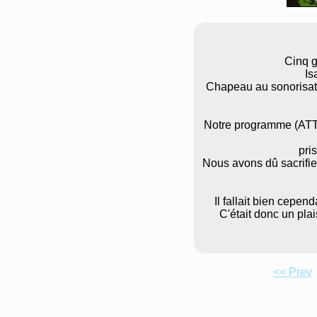
Cinq g
Is
Chapeau au sonorisate
Notre programme (ATTra
pri
Nous avons dû sacrifie
Il fallait bien cepen
C'était donc un plai
<< Prev