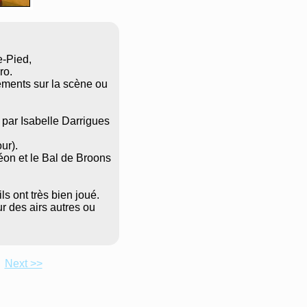
e-Pied,
ro.
ements sur la scène ou
 par Isabelle Darrigues
ur).
éon et le Bal de Broons
ls ont très bien joué.
ur des airs autres ou
Next >>