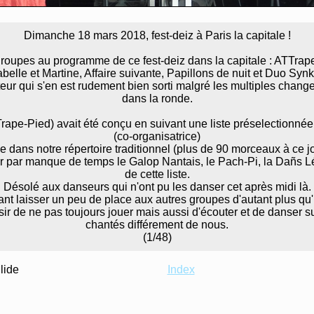
Dimanche 18 mars 2018, fest-deiz à Paris la capitale !
roupes au programme de ce fest-deiz dans la capitale : ATTrap
abelle et Martine, Affaire suivante, Papillons de nuit et Duo Synk
ur qui s'en est rudement bien sorti malgré les multiples chang
dans la ronde.
pe-Pied) avait été conçu en suivant une liste préselectionnée
(co-organisatrice)
se dans notre répertoire traditionnel (plus de 90 morceaux à ce jo
r par manque de temps le Galop Nantais, le Pach-Pi, la Dañs L
de cette liste.
Désolé aux danseurs qui n'ont pu les danser cet après midi là.
dant laisser un peu de place aux autres groupes d'autant plus qu'i
sir de ne pas toujours jouer mais aussi d'écouter et de danser s
chantés différement de nous.
(1/48)
Slide
Index