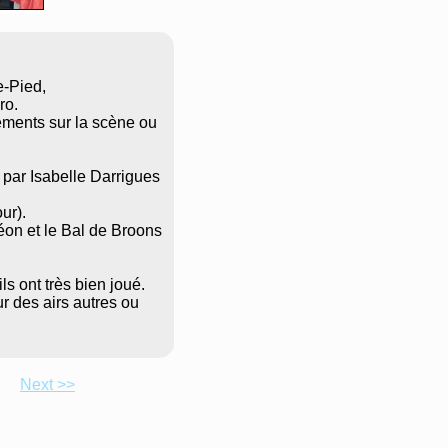
e-Pied,
ro.
ements sur la scène ou
 par Isabelle Darrigues
ur).
éon et le Bal de Broons
ls ont très bien joué.
ur des airs autres ou
Next >>