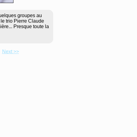
 Quelques groupes au
e trio Pierre Claude
ère... Presque toute la
Next >>