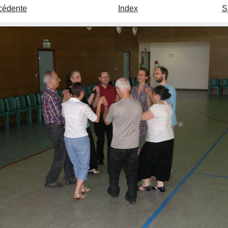
cédente
Index
S