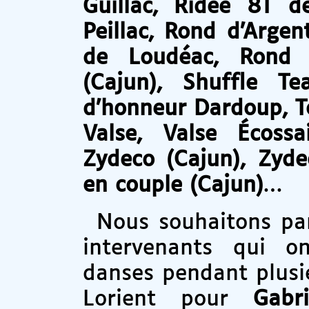
Guillac, Ridée 8T d
Peillac, Rond d’Arge
de Loudéac, Rond P
(Cajun), Shuffle Te
d’honneur Dardoup, To
Valse, Valse Écossa
Zydeco (Cajun), Zyd
en couple (Cajun)
…
Nous souhaitons par
intervenants qui o
danses pendant plusi
Lorient pour
Gabr