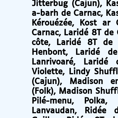
Jitterbug (Cajun), K
a-barh de Carnac, Kas
Kérouézée, Kost ar 
Carnac, Laridé 8T de
côte, Laridé 8T de
Henbont, Laridé de
Lanrivoaré, Laridé 
Violette, Lindy Shuff
(Cajun), Madison e
(Folk), Madison Shuff
Pilé-menu, Polka
Lanvaudan, Ridée 