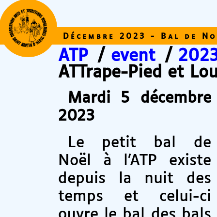
Décembre 2023 - Bal de No
ATP
/
event
/
202
ATTrape-Pied et Lou
Mardi 5 décembre
2023
Le petit bal de
Noël à l’ATP existe
depuis la nuit des
temps et celui-ci
ouvre le bal des bals