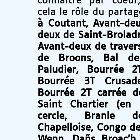
connaître par coeur,
cela le rôle du parta
à Coutant, Avant-de
deux de Saint-Broladr
Avant-deux de traver
de Broons, Bal de
Paludier, Bourrée 
Bourrée 3T Crusad
Bourrée 2T carrée d
Saint Chartier (en
cercle, Branle de
Chapelloise, Congo d
Wenn, Dañs Broac’h,