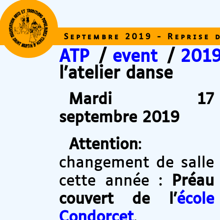
Septembre 2019 - Reprise d
ATP
/
event
/
201
l’atelier danse
Mardi 17
septembre 2019
Attention
:
changement de salle
cette année :
Préau
couvert de l’
école
Condorcet
.