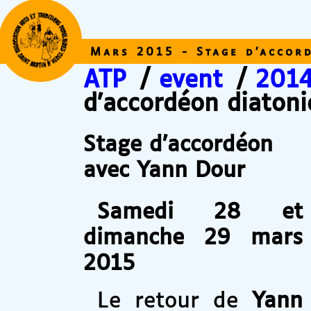
Mars 2015 - Stage d’accor
ATP
/
event
/
2014
d’accordéon diaton
Stage d’accordéon
avec Yann Dour
Samedi 28 et
dimanche 29 mars
2015
Le retour de
Yann