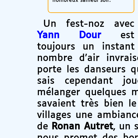
nombreux samedi soir.
Un fest-noz avec
Yann Dour
est
toujours un instant
nombre d’air invrai
porte les danseurs qu
sais cependant jo
mélanger quelques 
savaient très bien l
villages une ambian
de
Ronan Autret
, un 