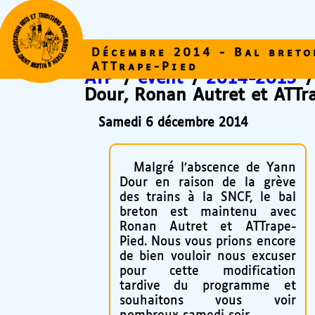
Décembre 2014 - Bal breto
ATTrape-Pied
ATP
/
event
/
2014-2015
Dour, Ronan Autret et ATTr
Samedi 6 décembre 2014
Malgré l’abscence de Yann
Dour en raison de la grève
des trains à la SNCF, le bal
breton est maintenu avec
Ronan Autret et ATTrape-
Pied. Nous vous prions encore
de bien vouloir nous excuser
pour cette modification
tardive du programme et
souhaitons vous voir