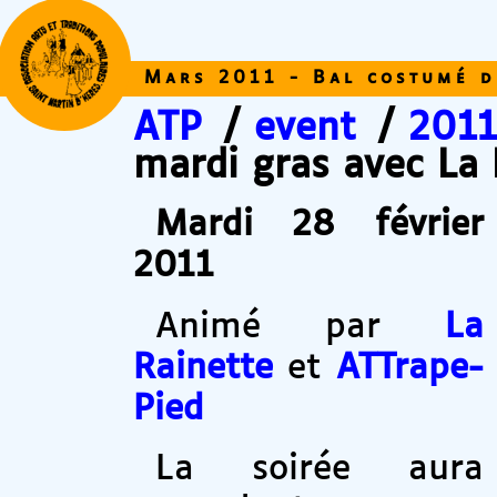
Mars 2011 - Bal costumé d
ATP
/
event
/
2011
mardi gras avec La 
Mardi 28 février
2011
Animé par
La
Rainette
et
ATTrape-
Pied
La soirée aura